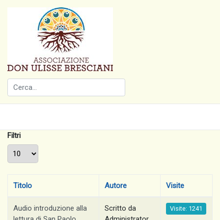
Filtri
Visualizza #
Titolo
Autore
Visite
Audio introduzione alla
Scritto da
Visite: 1241
lettura di San Paolo
Administrator