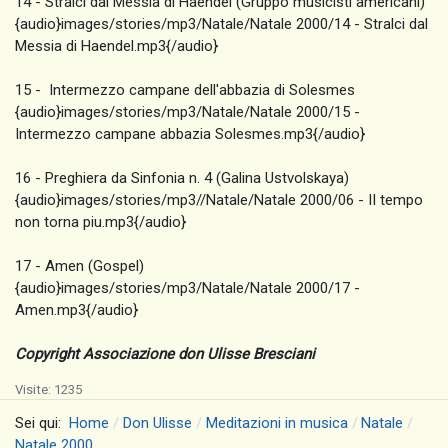
14 - Stralci dal Messia di Haendel (Gruppo musicisti americani)
{audio}images/stories/mp3/Natale/Natale 2000/14 - Stralci dal
Messia di Haendel.mp3{/audio}
15 - Intermezzo campane dell'abbazia di Solesmes
{audio}images/stories/mp3/Natale/Natale 2000/15 -
Intermezzo campane abbazia Solesmes.mp3{/audio}
16 - Preghiera da Sinfonia n. 4 (Galina Ustvolskaya)
{audio}images/stories/mp3//Natale/Natale 2000/06 - II tempo
non torna piu.mp3{/audio}
17 - Amen (Gospel)
{audio}images/stories/mp3/Natale/Natale 2000/17 -
Amen.mp3{/audio}
Copyright Associazione don Ulisse Bresciani
Visite: 1235
Sei qui:
Home
Don Ulisse
Meditazioni in musica
Natale
Natale 2000