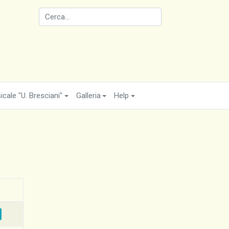
cale "U. Bresciani"
Galleria
Help